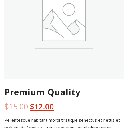
Premium Quality
Original
Current
$
15.00
$
12.00
price
price
Pellentesque habitant morbi tristique senectus et netus et
malesuada fames ac turpis egestas. Vestibulum tortor