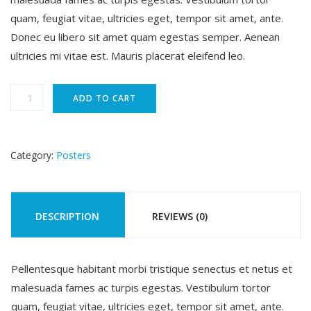
was:
is:
quam, feugiat vitae, ultricies eget, tempor sit amet, ante.
Donec eu libero sit amet quam egestas semper. Aenean
$15.00.
$12.00.
ultricies mi vitae est. Mauris placerat eleifend leo.
Premium
ADD TO CART
Quality
quantity
Category:
Posters
DESCRIPTION
REVIEWS (0)
Pellentesque habitant morbi tristique senectus et netus et
malesuada fames ac turpis egestas. Vestibulum tortor
quam, feugiat vitae, ultricies eget, tempor sit amet, ante.